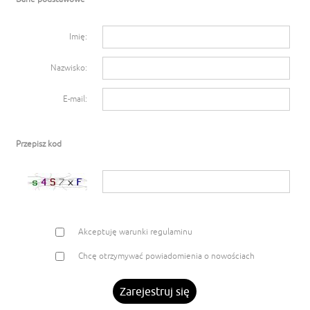
Imię:
Nazwisko:
E-mail:
Przepisz kod
Akceptuję warunki
regulaminu
Chcę otrzymywać powiadomienia o nowościach