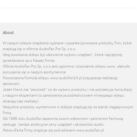
About
W naszym sklepie znajdziesz wybrane i wyselekcjonowane produkty firm, które
znajdują się w ofercie Audiofan Pro Sp. z o.o.
Ideą powstania sklepu był ułatwienie wyboru urządzeń , które najczęściej
sprzedawane są w Naszej firmie.
Oferta Audiofan Pro Sp. z o.o jest ogromna i stworzenie sklepu www. ułatwiło
poruszanie się w naszym asortymencie.
Nowoczesna formuła sklepu www.audiofan24.pl przyspiesza realizację
zamówień .
Jeżeli klient ma "pewność" co do wyboru produktu i nie potrzebuje konsultacji
z naszymi ekspertami to zamówienia za pośrednictwem niniejszego sklepu
skracają czas realizacji .
Wszystkie produkty wymienione w sklepie znajdują się na stanie magazynowym
firmy.
Od 1988 roku Audiofan zapewnia swoim odbiorcom i partnerom fachową
obsługę , bardzo atrakcyjne ceny urządzeń i akcesoriów audio.
Pełna oferta firmy znajduje się pod adresem www.audiofan.pl