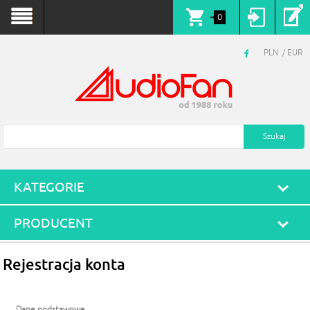
0
PLN
EUR
KATEGORIE
PRODUCENT
Rejestracja konta
Dane podstawowe