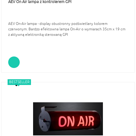
AEV On Air lampa z kontrolerem GPI
AEV On-Air lampa - display obustronny podświetlany kolorem
czerwonym. Bardzo efektowna lampa On-Air o wymiarach 35cm x 19 cm
z aktywną elektroniką sterowaną GPI
NOWOŚĆ
BESTSELLER