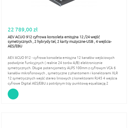
22 789,00 zł
AEV ACUO 912 cyfrowa konsoleta emisyjna 12 /24 wejść
symetrycznych , 2 hybrydy tel, 2 karty muzyczne-USB , 4 wejścia-
AES/EBU
AEV ACUO 912 - cyfrowa konsoleta emisyjna 12 kanałów wejściowych
podwójnie funkcyjnych ( realnie 24 torów A/B) elektronicznie
symetrycznych. Długie potencjometry ALPS 100mm z cyfrowym VCA 6
kanałów mikrofonowych , symetryczne z phantomem i konektorami XLR
12 symetrycznych wejść stereo liniowych z konektorami RJ45 4 wejścia
cyfrowe Digital AES/EBU z potrójnym trzy punktową equalizacją 2
kanałowa hybryda telefoniczna z wbudowanym sterownikiem (funkcji
hybrydy PGM. UTL, AUXi ,Funkcja oczek