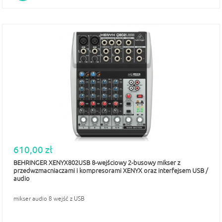
610,00 zł
BEHRINGER XENYX802USB 8-wejściowy 2-busowy mikser z
przedwzmacniaczami i kompresorami XENYX oraz interfejsem USB /
audio
mikser audio 8 wejść z USB