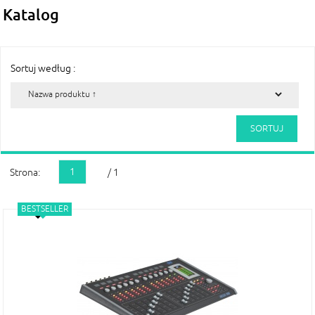
Katalog
Sortuj według :
1
Strona:
/ 1
NOWOŚĆ
BESTSELLER