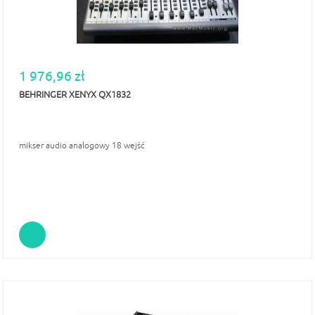
1 976,96 zł
BEHRINGER XENYX QX1832
mikser audio analogowy 18 wejść