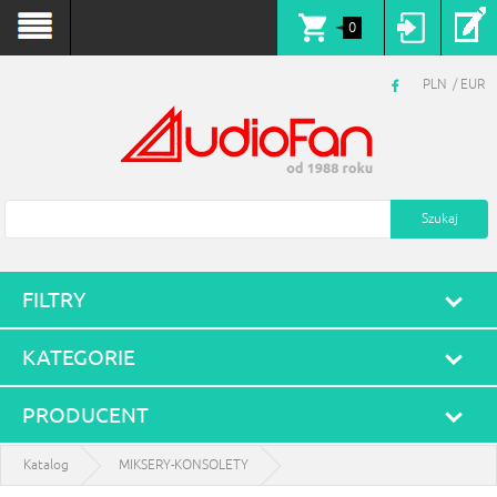
0
PLN
EUR
FILTRY
KATEGORIE
PRODUCENT
Katalog
MIKSERY-KONSOLETY