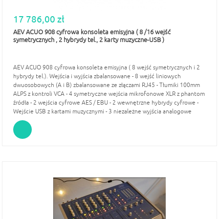
17 786,00 zł
AEV ACUO 908 cyfrowa konsoleta emisyjna ( 8 /16 wejść
symetrycznych , 2 hybrydy tel., 2 karty muzyczne-USB )
AEV ACUO 908 cyfrowa konsoleta emisyjna ( 8 wejść symetrycznych i 2
hybrydy tel.). Wejścia i wyjścia zbalansowane - 8 wejść liniowych
dwuosobowych (A i B) zbalansowane ze złączami RJ45 - Tłumiki 100mm
ALPS z kontroli VCA - 4 symetryczne wejścia mikrofonowe XLR z phantom
źródła - 2 wejścia cyfrowe AES / EBU - 2 wewnętrzne hybrydy cyfrowe -
Wejście USB z kartami muzycznymi - 3 niezależne wyjścia analogowe
stereo (PGM, UTL i AUX)