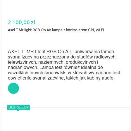
2 100,00 zł
Axel T Mr light RGB On Air lampa z kontrolerem GPI, Wi Fi
AXEL T MR.Light RGB On Air. -uniwersalna lampa
sygnalizacyjna przeznaczona do studiów radiowych,
telewizyjnych, naziemnych, produkcyjnych i
nagraniowych.
Lampa jest również idealna do
wszelkich innych środowisk, w których wymagane jest
oświetlenie sygnalizacyjne, takich jak kabiny audio,
sale konferencyjne i biura.
BESTSELLER