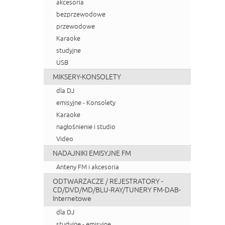
akcesoria
bezprzewodowe
przewodowe
Karaoke
studyjne
USB
MIKSERY-KONSOLETY
dla DJ
emisyjne - Konsolety
Karaoke
nagłośnienie i studio
Video
NADAJNIKI EMISYJNE FM
Anteny FM i akcesoria
ODTWARZACZE / REJESTRATORY -
CD/DVD/MD/BLU-RAY/TUNERY FM-DAB-
Internetowe
dla DJ
studyjne - emisyjne