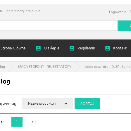
 - lidera branży pro audio
Logowanie
Strona Główna
O sklepie
Regulamin
Kontakt
log
MAGNETOFONY - REJESTRATORY
video oraz foto ( DLSR , kame
alog
uj według :
1
a:
/ 1