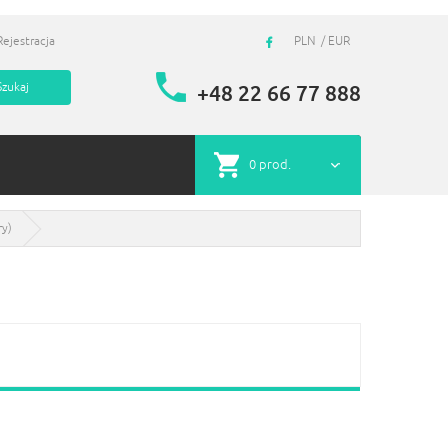
Rejestracja
PLN
EUR
+48 22 66 77 888
0
prod.
ry)