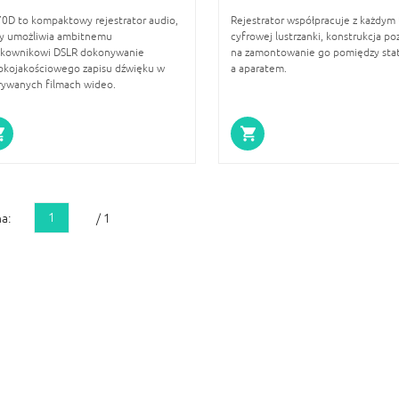
0D to kompaktowy rejestrator audio,
Rejestrator współpracuje z każdym
ry umożliwia ambitnemu
cyfrowej lustrzanki, konstrukcja po
tkownikowi DSLR dokonywanie
na zamontowanie go pomiędzy st
okojakościowego zapisu dźwięku w
a aparatem.
rywanych filmach wideo.
1
a:
/ 1