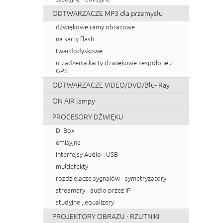
ODTWARZACZE MP3 dla przemysłu
dźwiękowe ramy obrazowe
na karty flash
twardodyskowe
urządzenia karty dzwiękowe zespolone z
GPS
ODTWARZACZE VIDEO/DVD/Blu- Ray
ON AIR lampy
PROCESORY DŹWIĘKU
Di Box
emisyjne
Interfejsy Audio - USB
multiefekty
rozdzielacze sygnałów - symetryzatory
streamery - audio przez IP
studyjne , equalizery
PROJEKTORY OBRAZU - RZUTNIKI