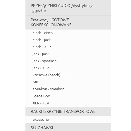
PRZEŁĄCZNIKI AUDIO /dystrybucja
sygnału/
Przewody - GOTOWE
KONFEKCJONOWANE
cinch - cinch
cinch - jack
cinch - XLR
jack - jack
jack - speakon
jack - XLR
krosowe (patch) TT
MIDI
speakon - speakon
Stage Box
XLR - XLR
RACKI I SKRZYNIE TRANSPORTOWE
akcesoria
SŁUCHAWKI