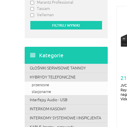
Marantz Professional
Tascam
Velleman
Kategorie
GŁOŚNIKI SERWISOWE TANNOY
HYBRYDY TELEFONICZNE
21
przenosne
JVC
Ray
stacjonarne
nag
Vid
Interfejsy Audio - USB
INTERKOM KASOWY
INTERKOMY SYSTEMOWE I INSPICJENTA