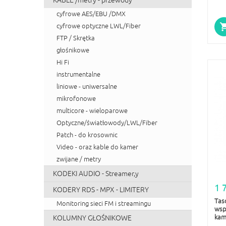
KABLE /metry - przewody
cyfrowe AES/EBU /DMX
cyfrowe optyczne LWL/Fiber
FTP / Skrętka
głośnikowe
Hi Fi
instrumentalne
liniowe - uniwersalne
mikrofonowe
multicore - wieloparowe
Optyczne/światłowody/LWL/Fiber
Patch - do krosownic
Video - oraz kable do kamer
zwijane / metry
KODEKI AUDIO - Streamer,y
1 
KODERY RDS - MPX - LIMITERY
Tas
Monitoring sieci FM i streamingu
wsp
kam
KOLUMNY GŁOŚNIKOWE