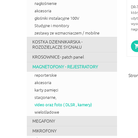
nagłośnienie
DR-7
akcesoria
któ
głośniki instalacyjne 100V
uży
wys
Studyjne i monitory
nag
zestawy ze wzmacniaczem / mobilne
KOSTKA DZIENNIKARSKA -
ROZDZIELACZE SYGNAŁU
KROSOWNICE- patch panel
MAGNETOFONY - REJESTRATORY
reporterskie
Stron
akcesoria
karty pamięci
stacjonarne,
video oraz foto ( DLSR , kamery)
wielośladowe
MEGAFONY
MIKROFONY