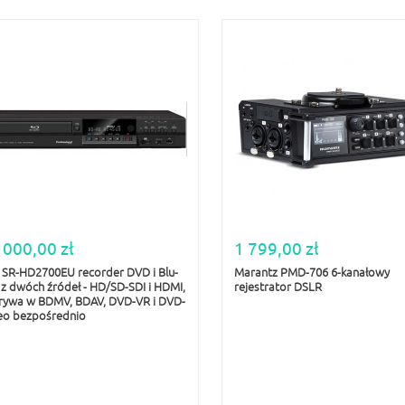
 000,00 zł
1 799,00 zł
 SR-HD2700EU recorder DVD i Blu-
Marantz PMD-706 6-kanałowy
 z dwóch źródeł - HD/SD-SDI i HDMI,
rejestrator DSLR
rywa w BDMV, BDAV, DVD-VR i DVD-
eo bezpośrednio