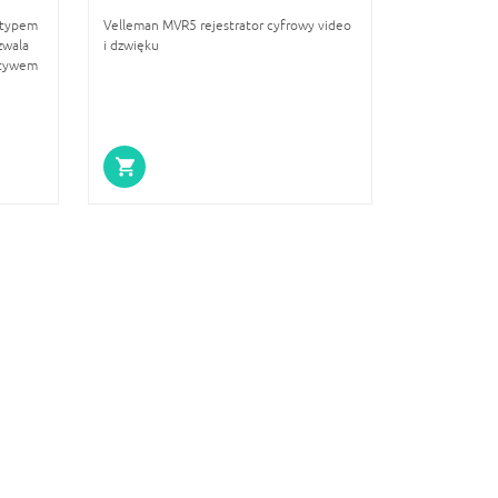
 typem
Velleman MVR5 rejestrator cyfrowy video
zwala
i dzwięku
atywem