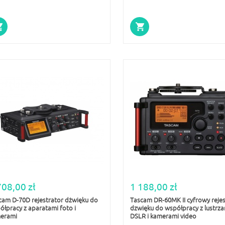
708,00 zł
1 188,00 zł
cam D-70D rejestrator dżwięku do
Tascam DR-60MK II cyfrowy rejes
ółpracy z aparatami foto i
dzwięku do współpracy z lustrz
erami
DSLR i kamerami video