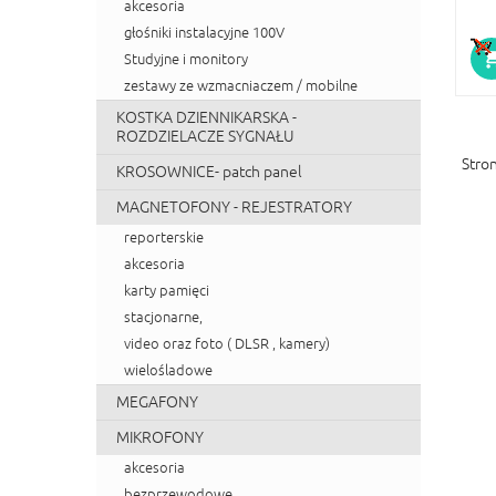
akcesoria
głośniki instalacyjne 100V
Studyjne i monitory
zestawy ze wzmacniaczem / mobilne
KOSTKA DZIENNIKARSKA -
ROZDZIELACZE SYGNAŁU
Stron
KROSOWNICE- patch panel
MAGNETOFONY - REJESTRATORY
reporterskie
akcesoria
karty pamięci
stacjonarne,
video oraz foto ( DLSR , kamery)
wielośladowe
MEGAFONY
MIKROFONY
akcesoria
bezprzewodowe