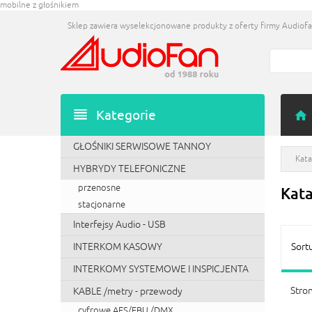
mobilne z głośnikiem
Sklep zawiera wyselekcjonowane produkty z oferty firmy Audiofan
Kategorie
GŁOŚNIKI SERWISOWE TANNOY
Kata
HYBRYDY TELEFONICZNE
przenosne
Kat
stacjonarne
Interfejsy Audio - USB
INTERKOM KASOWY
Sort
INTERKOMY SYSTEMOWE I INSPICJENTA
Stron
KABLE /metry - przewody
cyfrowe AES/EBU /DMX