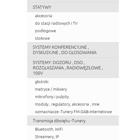
STATYWY
akcesoria
do stacji radiowych i TV
podłogowe
stołowe
SYSTEMY KONFERENCYJNE ,
DYSKUSYJNE , DO GŁOSOWANIA
SYSTEMY: DOZORU , DSO ,
ROZGŁASZANIA , RADIOWĘZŁOWE ,
100V
głośniki
matryce / miksery
mikrofony i pulpity
moduły , regulatory, akcesoria , inne
wzmacniacze -Tunery FM-DAB-Internetowe
Transmisja dźwięku -Tunery
Bluetooth, WiFi
Streamery, IP