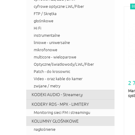
cyfrowe optyczne LWL/Fiber
B
FTP / Skrętka
głośnikowe
Hi Fi
instrumentalne
liniowe - uniwersalne
mikrofonowe
multicore - wieloparowe
Optyczne/światłowody/LWL/Fiber
Patch - do krosownic
Video - oraz kable do kamer
2 
zwijane / metry
Mar
KODEKI AUDIO - Streamer,y
syst
KODERY RDS - MPX - LIMITERY
Monitoring sieci FM i streamingu
KOLUMNY GŁOŚNIKOWE
nagłośnienie