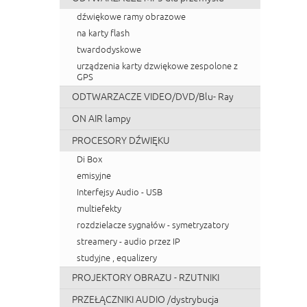
dźwiękowe ramy obrazowe
na karty flash
twardodyskowe
urządzenia karty dzwiękowe zespolone z
GPS
ODTWARZACZE VIDEO/DVD/Blu- Ray
ON AIR lampy
PROCESORY DŹWIĘKU
Di Box
emisyjne
Interfejsy Audio - USB
multiefekty
rozdzielacze sygnałów - symetryzatory
streamery - audio przez IP
studyjne , equalizery
PROJEKTORY OBRAZU - RZUTNIKI
PRZEŁĄCZNIKI AUDIO /dystrybucja