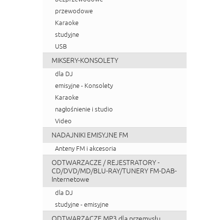
przewodowe
Karaoke
studyjne
USB
MIKSERY-KONSOLETY
dla DJ
emisyjne - Konsolety
Karaoke
nagłośnienie i studio
Video
NADAJNIKI EMISYJNE FM
Anteny FM i akcesoria
ODTWARZACZE / REJESTRATORY -
CD/DVD/MD/BLU-RAY/TUNERY FM-DAB-
Internetowe
dla DJ
studyjne - emisyjne
ODTWARZACZE MP3 dla przemysłu