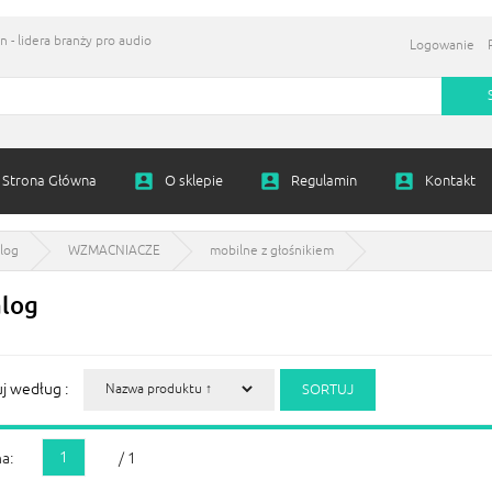
 - lidera branży pro audio
Logowanie
Strona Główna
O sklepie
Regulamin
Kontakt
log
WZMACNIACZE
mobilne z głośnikiem
alog
uj według :
1
a:
/ 1