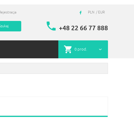
Rejestracja
PLN
EUR
+48 22 66 77 888
0
prod.