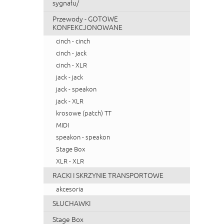
sygnału/
Przewody - GOTOWE
KONFEKCJONOWANE
cinch - cinch
cinch - jack
cinch - XLR
jack - jack
jack - speakon
jack - XLR
krosowe (patch) TT
MIDI
speakon - speakon
Stage Box
XLR - XLR
RACKI I SKRZYNIE TRANSPORTOWE
akcesoria
SŁUCHAWKI
Stage Box