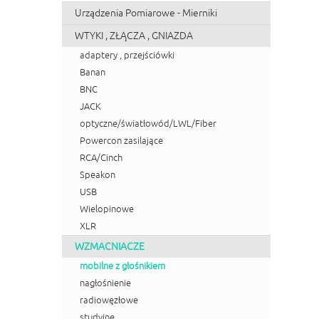
Urządzenia Pomiarowe - Mierniki
WTYKI , ZŁĄCZA , GNIAZDA
adaptery , przejściówki
Banan
BNC
JACK
optyczne/światłowód/LWL/Fiber
Powercon zasilające
RCA/Cinch
Speakon
USB
Wielopinowe
XLR
WZMACNIACZE
mobilne z głośnikiem
nagłośnienie
radiowęzłowe
studyjne