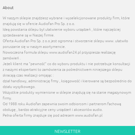
About
W naszym sklepie znajdziesz wybrane i wyselekcjonowane produkty firm, które
znajdują się w ofercie Audiofan Pro Sp. z o.o.
Ideą powstania sklepu był ułatwienie wyboru urządzeń , które najczęściej
sprzedawane są w Naszej firmie.
Oferta Audiofan Pro Sp. z o.o jest ogromna i stworzenie sklepu www. ułatwiło
poruszanie się w naszym asortymencie.
Nowoczesna formuła sklepu www.audiofan24.pl przyspiesza realizację
zamówień .
Jeżeli klient ma "pewność" co do wyboru produktu i nie potrzebuje konsultacji
z naszymi ekspertami to zamówienia za pośrednictwem niniejszego sklepu
skracają czas realizacji omijając :
dział handlowy, administrację frmy , księgowość i kierowane są bezpośrednio do
działu wysyłkowego.
Wszystkie produkty wymienione w sklepie znajdują się na stanie magazynowym
firmy.
Od 1988 roku Audiofan zapewnia swoim odbiorcom i partnerom fachową
obsługę , bardzo atrakcyjne ceny urządzeń i akcesoriów audio.
Pełna oferta firmy znajduje się pod adresem www.audiofan.pl
NEWSLETTER