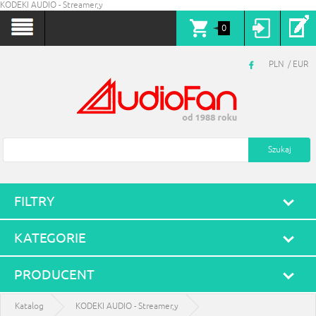
KODEKI AUDIO - Streamer,y
0
PLN
EUR
FILTRY
KATEGORIE
PRODUCENT
Katalog
KODEKI AUDIO - Streamer,y