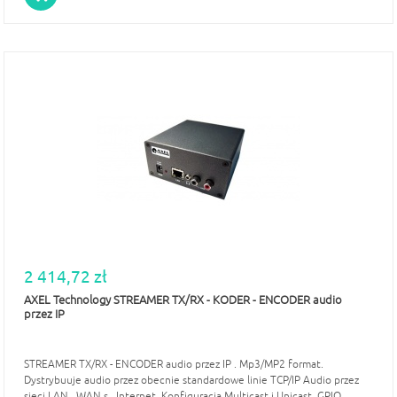
2 414,72 zł
AXEL Technology STREAMER TX/RX - KODER - ENCODER audio
przez IP
STREAMER TX/RX - ENCODER audio przez IP . Mp3/MP2 format.
Dystrybuuje audio przez obecnie standardowe linie TCP/IP Audio przez
sieci LAN , WAN,s , Internet. Konfiguracja Multicast i Unicast. GPIO.