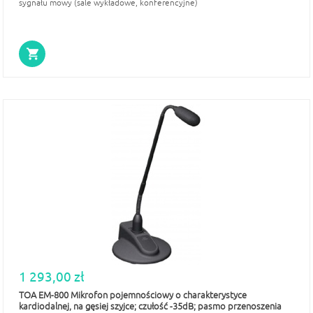
sygnału mowy (sale wykładowe, konferencyjne)
1 293,00 zł
TOA EM-800 Mikrofon pojemnościowy o charakterystyce
kardiodalnej, na gęsiej szyjce; czułość -35dB; pasmo przenoszenia