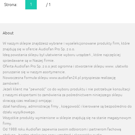
1
Strona:
/ 1
About
W naszym sklepie znajdziesz wybrane i wyselekcjonowane produkty firm, które
znajdują się w ofercie Audiofan Pro Sp. z o.o.
Ideą powstania sklepu był ułatwienie wyboru urządzeń , które najczęściej
sprzedawane są w Naszej firmie.
Oferta Audiofan Pro Sp. z o.o jest ogromna i stworzenie sklepu www. ułatwiło
poruszanie się w naszym asortymencie.
Nowoczesna formuła sklepu www.audiofan24.pl przyspiesza realizację
zamówień .
Jeżeli klient ma "pewność" co do wyboru produktu i nie potrzebuje konsultacji
z naszymi ekspertami to zamówienia za pośrednictwem niniejszego sklepu
skracają czas realizacji omijając :
dział handlowy, administrację frmy , księgowość i kierowane są bezpośrednio do
działu wysyłkowego.
Wszystkie produkty wymienione w sklepie znajdują się na stanie magazynowym
firmy.
Od 1988 roku Audiofan zapewnia swoim odbiorcom i partnerom fachową