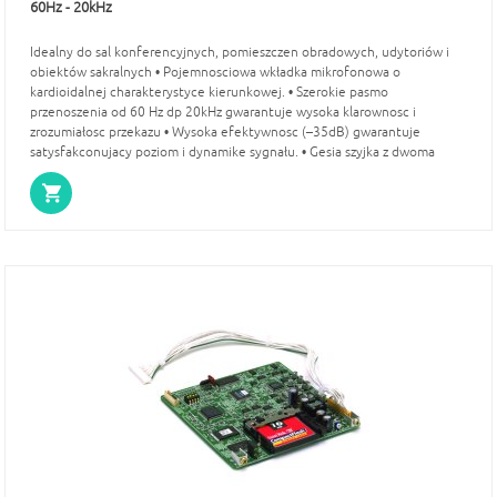
60Hz - 20kHz
Idealny do sal konferencyjnych, pomieszczen obradowych, udytoriów i
obiektów sakralnych • Pojemnosciowa wkładka mikrofonowa o
kardioidalnej charakterystyce kierunkowej. • Szerokie pasmo
przenoszenia od 60 Hz dp 20kHz gwarantuje wysoka klarownosc i
zrozumiałosc przekazu • Wysoka efektywnosc (–35dB) gwarantuje
satysfakconujacy poziom i dynamike sygnału. • Gesia szyjka z dwoma
punktami regulacji pozwala dobrac pozadane skierowanie mikrofonu. •
Charakterystyka kierunkowa zapenia minimalizacje