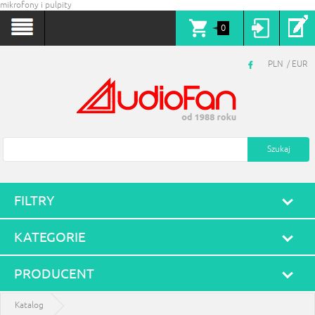
mikrofony i pulpity
0
PLN
EUR
FILTRY
KATEGORIE
PRODUCENT
Katalog