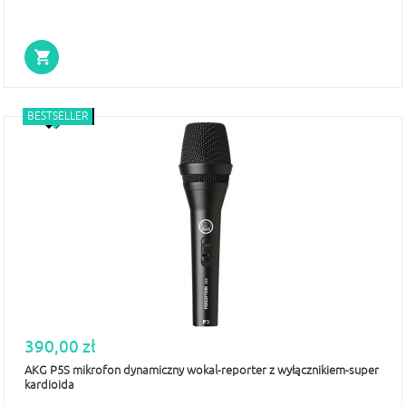
NOWOŚĆ
WYPRZEDAŻ
BESTSELLER
390,00 zł
AKG P5S mikrofon dynamiczny wokal-reporter z wyłącznikiem-super
kardioida